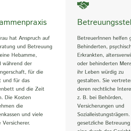
ammenpraxis
Betreuungsstel
rau hat Anspruch auf
BetreuerInnen helfen g
eratung und Betreuung
Behinderten, psychisc
 eine Hebamme,
Erkrankten, altersverwi
l während der
oder behinderten Men
gerschaft, für die
ihr Leben würdig zu
 und für das
gestalten. Sie vertrete
nbett und die Zeit
deren rechtliche Inter
h. Die Kosten
z. B. bei Behörden,
ehmen die
Versicherungen und
nkassen und viele
Sozialleistungsträgern.
e Versicherer.
gesetzliche Betreuung 